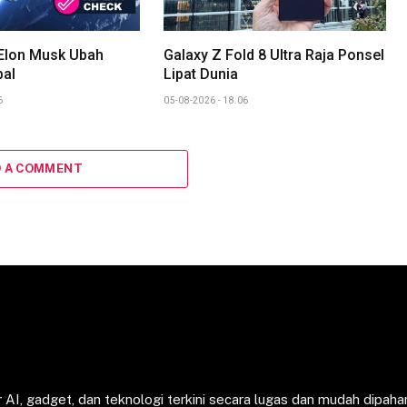
 Elon Musk Ubah
Galaxy Z Fold 8 Ultra Raja Ponsel
bal
Lipat Dunia
6
05-08-2026 - 18.06
D A COMMENT
 AI, gadget, dan teknologi terkini secara lugas dan mudah dipaha