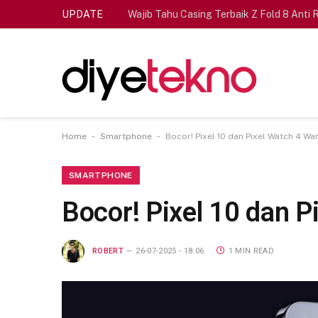
UPDATE
Wajib Tahu Casing Terbaik Z Fold 8 Anti 
-
-
Home
Smartphone
Bocor! Pixel 10 dan Pixel Watch 4 Wa
SMARTPHONE
Bocor! Pixel 10 dan 
ROBERT
26-07-2025 - 18.06
1 MIN READ