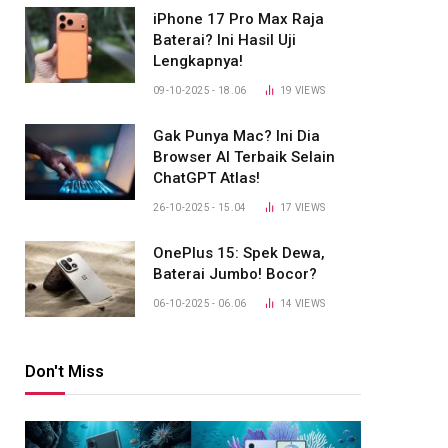
iPhone 17 Pro Max Raja
Baterai? Ini Hasil Uji
Lengkapnya!
09-10-2025 - 18.06
19
VIEWS
Gak Punya Mac? Ini Dia
Browser AI Terbaik Selain
ChatGPT Atlas!
26-10-2025 - 15.04
17
VIEWS
OnePlus 15: Spek Dewa,
Baterai Jumbo! Bocor?
06-10-2025 - 06.06
14
VIEWS
Don't Miss