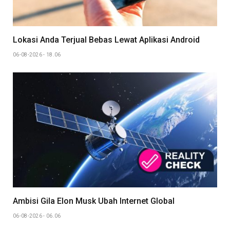
Lokasi Anda Terjual Bebas Lewat Aplikasi Android
06-08-2026 - 18.06
Ambisi Gila Elon Musk Ubah Internet Global
06-08-2026 - 06.06