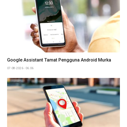
Google Assistant Tamat Pengguna Android Murka
07-08-2026 - 06.06