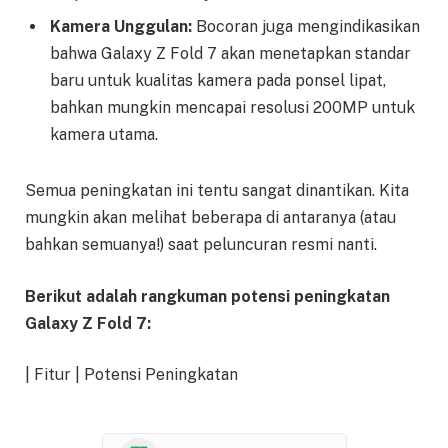
Kamera Unggulan:
Bocoran juga mengindikasikan
bahwa Galaxy Z Fold 7 akan menetapkan standar
baru untuk kualitas kamera pada ponsel lipat,
bahkan mungkin mencapai resolusi 200MP untuk
kamera utama.
Semua peningkatan ini tentu sangat dinantikan. Kita
mungkin akan melihat beberapa di antaranya (atau
bahkan semuanya!) saat peluncuran resmi nanti.
Berikut adalah rangkuman potensi peningkatan
Galaxy Z Fold 7:
| Fitur | Potensi Peningkatan