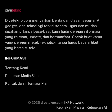
Diyetekno.com menyajikan berita dan ulasan seputar AI,
gadget, dan teknologi terkini secara lugas dan mudah
dipahami. Tanpa basa-basi, kami hadir dengan informasi
yang relevan, update, dan bermanfaat. Cocok buat kamu
yang pengen melek teknologi tanpa harus baca artikel
yang bertele-tele.
INFORMASI
Tentang Kami
Pedoman Media Siber
Kontak dan Informasi Iklan
© 2026 diyetekno.com |
KR Network
.
Kebijakan Privasi
Kebijakan AI