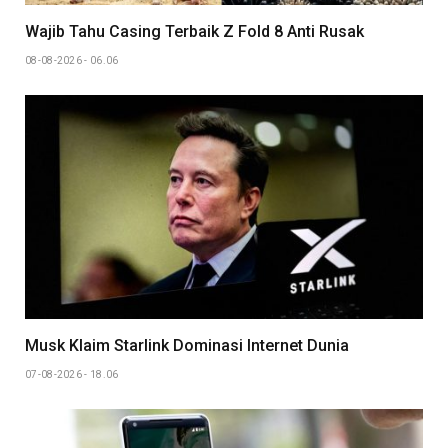
Wajib Tahu Casing Terbaik Z Fold 8 Anti Rusak
08-08-2026 - 06.06
Musk Klaim Starlink Dominasi Internet Dunia
07-08-2026 - 18.06