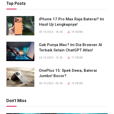
Top Posts
iPhone 17 Pro Max Raja Baterai? Ini
Hasil Uji Lengkapnya!
09-10-2025 - 18.06
19
VIEWS
Gak Punya Mac? Ini Dia Browser AI
Terbaik Selain ChatGPT Atlas!
26-10-2025 - 15.04
17
VIEWS
OnePlus 15: Spek Dewa, Baterai
Jumbo! Bocor?
06-10-2025 - 06.06
14
VIEWS
Don't Miss