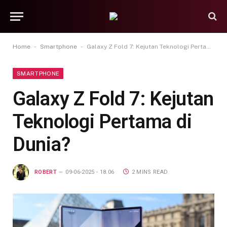
-
-
Home
Smartphone
Galaxy Z Fold 7: Kejutan Teknologi Pertama di Dunia?
SMARTPHONE
Galaxy Z Fold 7: Kejutan
Teknologi Pertama di
Dunia?
ROBERT
09-06-2025 - 18.06
2 MINS READ