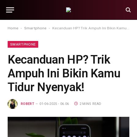
-
-
Home
Smartphone
Kecanduan HP? Trik Ampuh Ini Bikin Kamu Tidur Nyenyak!
SMARTPHONE
Kecanduan HP? Trik
Ampuh Ini Bikin Kamu
Tidur Nyenyak!
ROBERT
01-06-2025 - 06.06
2 MINS READ