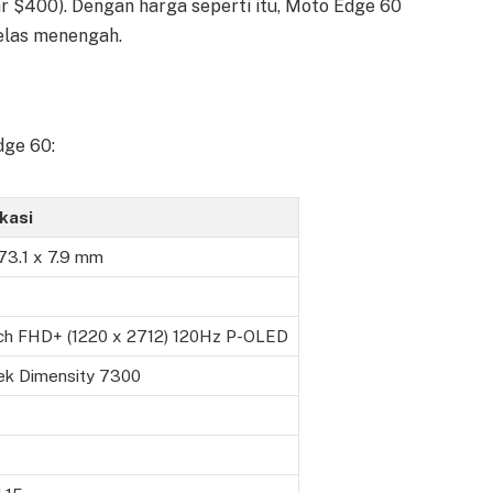
ar $400). Dengan harga seperti itu, Moto Edge 60
elas menengah.
dge 60:
kasi
 73.1 x 7.9 mm
ch FHD+ (1220 x 2712) 120Hz P-OLED
ek Dimensity 7300