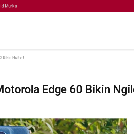
id Murka
 Bikin Ngiler!
torola Edge 60 Bikin Ngil