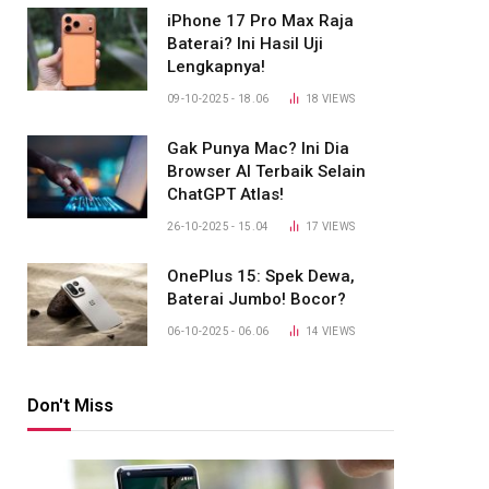
iPhone 17 Pro Max Raja
Baterai? Ini Hasil Uji
Lengkapnya!
09-10-2025 - 18.06
18
VIEWS
Gak Punya Mac? Ini Dia
Browser AI Terbaik Selain
ChatGPT Atlas!
26-10-2025 - 15.04
17
VIEWS
OnePlus 15: Spek Dewa,
Baterai Jumbo! Bocor?
06-10-2025 - 06.06
14
VIEWS
Don't Miss