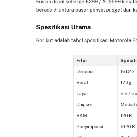
Fusion dijual seharga £299 / AU$699 (sekit
berada di antara pasar ponsel
budget
dan k
Spesifikasi Utama
Berikut adalah tabel spesifikasi Motorola E
Fitur
Spesifi
Dimensi
161.2 x
Berat
179g
Layar
6.67-in
Chipset
MediaT
RAM
12GB
Penyimpanan
512GB