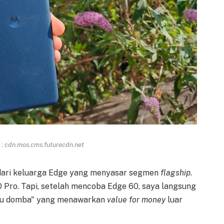
: cdn.mos.cms.futurecdn.net
dari keluarga Edge yang menyasar segmen
flagship
.
0 Pro. Tapi, setelah mencoba Edge 60, saya langsung
rbulu domba" yang menawarkan
value for money
luar