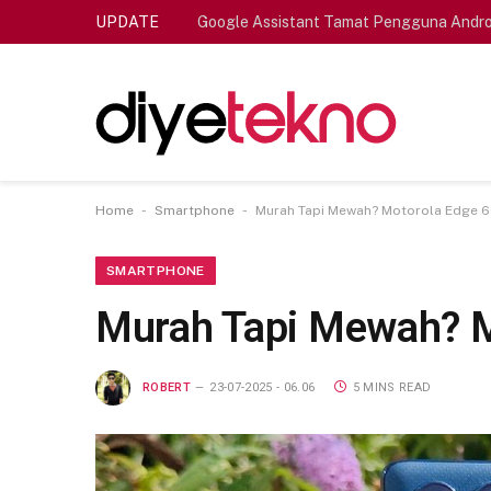
UPDATE
Google Assistant Tamat Pengguna Andro
-
-
Home
Smartphone
Murah Tapi Mewah? Motorola Edge 60
SMARTPHONE
Murah Tapi Mewah? Mo
ROBERT
23-07-2025 - 06.06
5 MINS READ