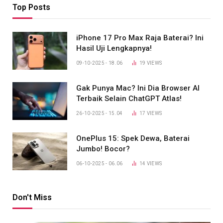
Top Posts
iPhone 17 Pro Max Raja Baterai? Ini
Hasil Uji Lengkapnya!
09-10-2025 - 18.06
19
VIEWS
Gak Punya Mac? Ini Dia Browser AI
Terbaik Selain ChatGPT Atlas!
26-10-2025 - 15.04
17
VIEWS
OnePlus 15: Spek Dewa, Baterai
Jumbo! Bocor?
06-10-2025 - 06.06
14
VIEWS
Don't Miss