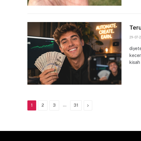
Teru
29-07-2
diyet
kecer
kisah
…
Next
1
2
3
31