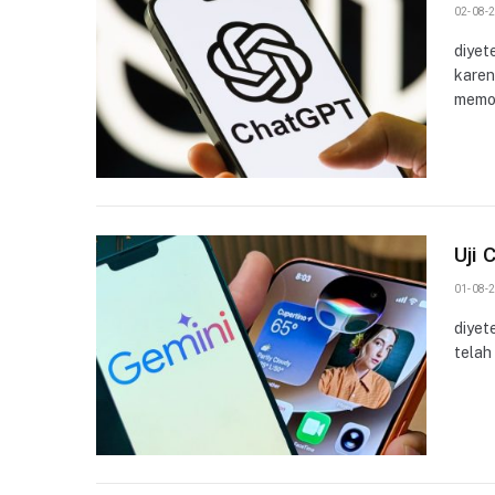
02-08-2
diyet
karen
memor
Uji 
01-08-2
diyet
telah