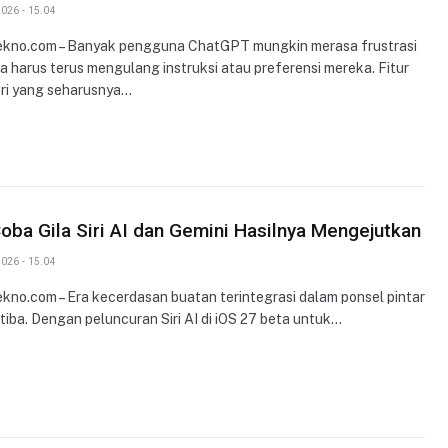
026 - 15.04
ekno.com – Banyak pengguna ChatGPT mungkin merasa frustrasi
a harus terus mengulang instruksi atau preferensi mereka. Fitur
i yang seharusnya…
Coba Gila Siri AI dan Gemini Hasilnya Mengejutkan
026 - 15.04
ekno.com – Era kecerdasan buatan terintegrasi dalam ponsel pintar
 tiba. Dengan peluncuran Siri AI di iOS 27 beta untuk…