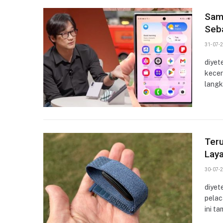
Sams
Seb
31-07-2
diyet
kecer
langk
Ter
Laya
30-07-2
diyet
pelac
ini ta