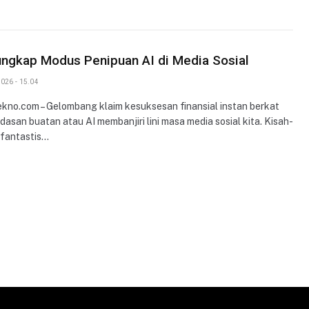
ngkap Modus Penipuan AI di Media Sosial
026 - 15.04
ekno.com – Gelombang klaim kesuksesan finansial instan berkat
dasan buatan atau AI membanjiri lini masa media sosial kita. Kisah-
 fantastis…