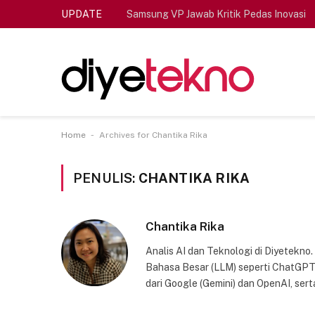
UPDATE
Samsung VP Jawab Kritik Pedas Inovasi
-
Home
Archives for Chantika Rika
PENULIS:
CHANTIKA RIKA
Chantika Rika
Analis AI dan Teknologi di Diyetekn
Bahasa Besar (LLM) seperti ChatGPT
dari Google (Gemini) dan OpenAI, se