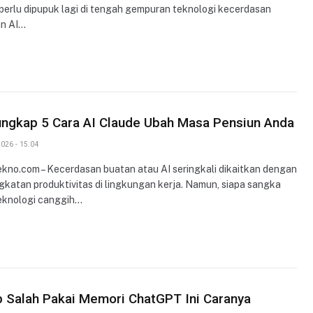
perlu dipupuk lagi di tengah gempuran teknologi kecerdasan
n AI…
ungkap 5 Cara AI Claude Ubah Masa Pensiun Anda
026 - 15.04
ekno.com – Kecerdasan buatan atau AI seringkali dikaitkan dengan
gkatan produktivitas di lingkungan kerja. Namun, siapa sangka
teknologi canggih…
 Salah Pakai Memori ChatGPT Ini Caranya