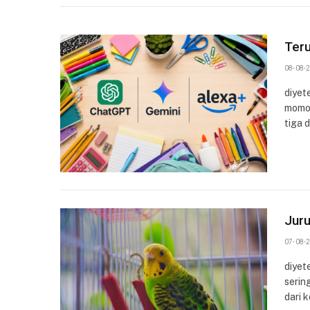
Teru
08-08-2
diyet
momok
tiga 
Juru
07-08-2
diyet
serin
dari 