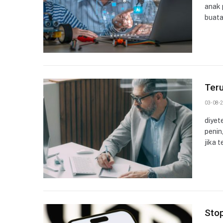
anak 
buata
Ter
03-08-2
diyet
penin
jika 
Stop