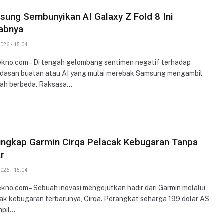
ung Sembunyikan AI Galaxy Z Fold 8 Ini
abnya
026 - 15.04
ekno.com – Di tengah gelombang sentimen negatif terhadap
dasan buatan atau AI yang mulai merebak Samsung mengambil
ah berbeda. Raksasa…
ungkap Garmin Cirqa Pelacak Kebugaran Tanpa
r
026 - 15.04
ekno.com – Sebuah inovasi mengejutkan hadir dari Garmin melalui
ak kebugaran terbarunya, Cirqa. Perangkat seharga 199 dolar AS
mpil…