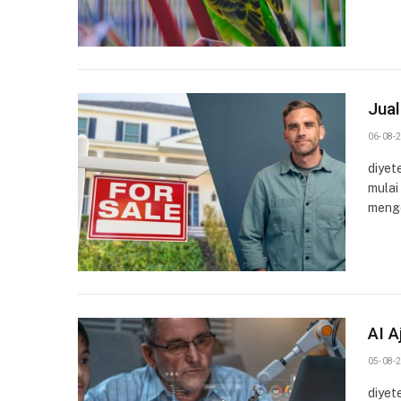
Jual
06-08-2
diyet
mulai
meng
AI A
05-08-2
diyet