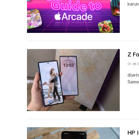
karun
Z Fo
01-08-2
diyet
Samsu
HP 