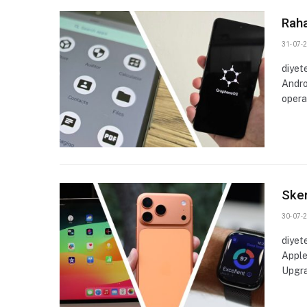
Rah
31-07-2
diyet
Andro
opera
Skem
30-07-2
diyet
Apple
Upgr