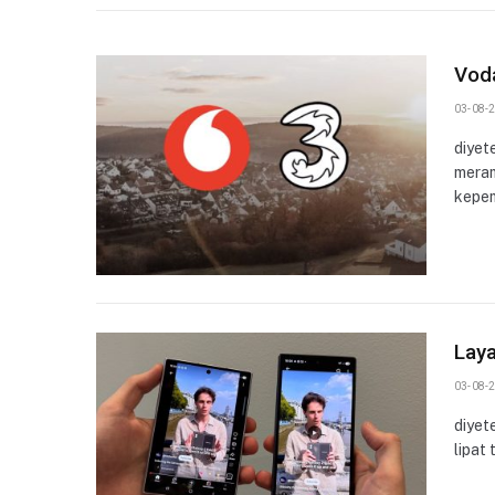
Voda
03-08-2
diyet
meram
kepem
Laya
03-08-2
diyet
lipat 