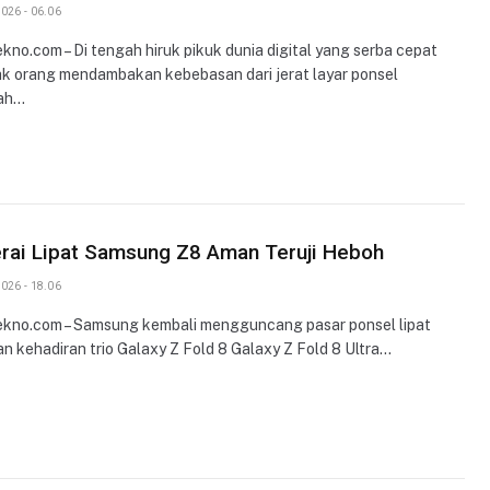
026 - 06.06
ekno.com – Di tengah hiruk pikuk dunia digital yang serba cepat
k orang mendambakan kebebasan dari jerat layar ponsel
ah…
rai Lipat Samsung Z8 Aman Teruji Heboh
026 - 18.06
ekno.com – Samsung kembali mengguncang pasar ponsel lipat
n kehadiran trio Galaxy Z Fold 8 Galaxy Z Fold 8 Ultra…