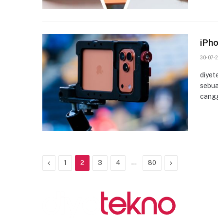
iPh
30-07-2
diyet
sebua
cangg
Previous
…
Next
1
2
3
4
80