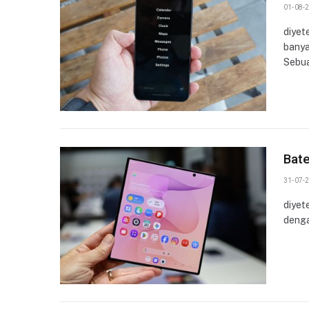
01-08-2
diyet
banya
Sebu
Bate
31-07-2
diyet
denga