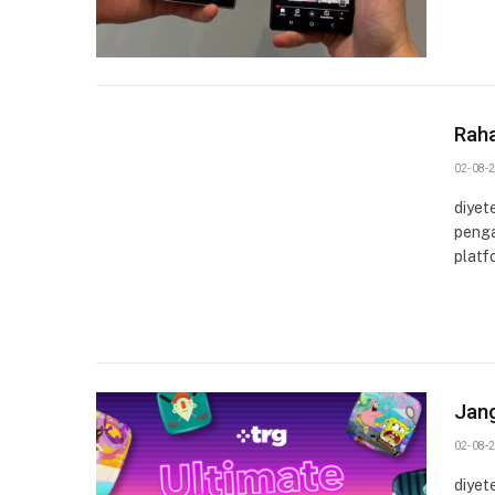
Rah
02-08-2
diyet
penga
platf
Jang
02-08-2
diyet