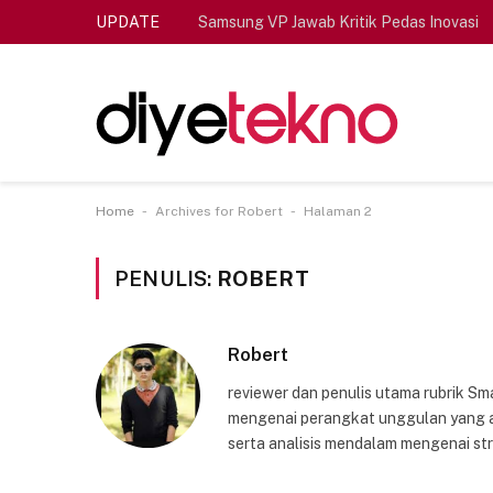
UPDATE
Samsung VP Jawab Kritik Pedas Inovasi
-
-
Home
Archives for Robert
Halaman 2
PENULIS:
ROBERT
Robert
reviewer dan penulis utama rubrik Sm
mengenai perangkat unggulan yang a
serta analisis mendalam mengenai str