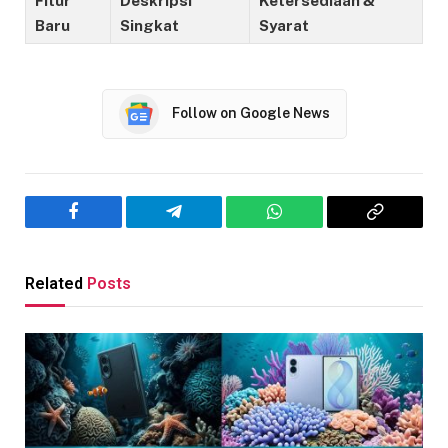
Fitur
Deskripsi
Ketersediaan &
Baru
Singkat
Syarat
Follow on Google News
Facebook
Telegram
WhatsApp
Copy
Link
Related
Posts