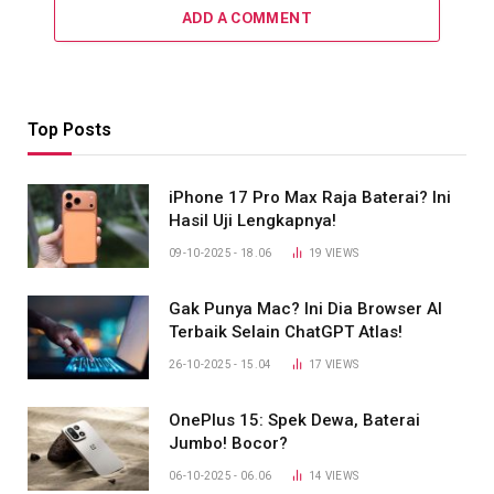
ADD A COMMENT
Top Posts
iPhone 17 Pro Max Raja Baterai? Ini
Hasil Uji Lengkapnya!
09-10-2025 - 18.06
19
VIEWS
Gak Punya Mac? Ini Dia Browser AI
Terbaik Selain ChatGPT Atlas!
26-10-2025 - 15.04
17
VIEWS
OnePlus 15: Spek Dewa, Baterai
Jumbo! Bocor?
06-10-2025 - 06.06
14
VIEWS