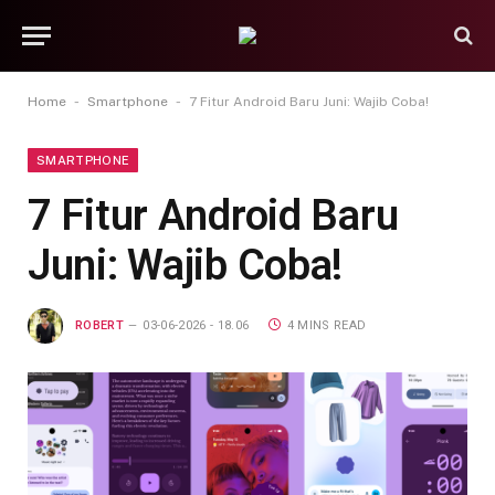
-
-
Home
Smartphone
7 Fitur Android Baru Juni: Wajib Coba!
SMARTPHONE
7 Fitur Android Baru
Juni: Wajib Coba!
ROBERT
03-06-2026 - 18.06
4 MINS READ