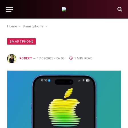
-
-
Home
Smartphone
SMARTPHONE
ROBERT
17-02-2026 - 06.06
1 MIN READ