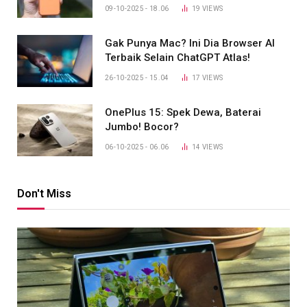
09-10-2025 - 18.06
19
VIEWS
Gak Punya Mac? Ini Dia Browser AI
Terbaik Selain ChatGPT Atlas!
26-10-2025 - 15.04
17
VIEWS
OnePlus 15: Spek Dewa, Baterai
Jumbo! Bocor?
06-10-2025 - 06.06
14
VIEWS
Don't Miss