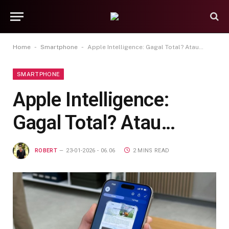
-
-
Home
Smartphone
Apple Intelligence: Gagal Total? Atau…
SMARTPHONE
Apple Intelligence:
Gagal Total? Atau…
ROBERT
23-01-2026 - 06.06
2 MINS READ