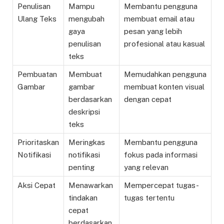
Penulisan
Mampu
Membantu pengguna
Ulang Teks
mengubah
membuat email atau
gaya
pesan yang lebih
penulisan
profesional atau kasual
teks
Pembuatan
Membuat
Memudahkan pengguna
Gambar
gambar
membuat konten visual
berdasarkan
dengan cepat
deskripsi
teks
Prioritaskan
Meringkas
Membantu pengguna
Notifikasi
notifikasi
fokus pada informasi
penting
yang relevan
Aksi Cepat
Menawarkan
Mempercepat tugas-
tindakan
tugas tertentu
cepat
berdasarkan