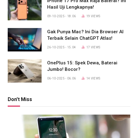
iPhone 17 Pro Max Raja Baterai? Ini
Hasil Uji Lengkapnya!
09-10-2025 - 18.06
19
VIEWS
Gak Punya Mac? Ini Dia Browser AI
Terbaik Selain ChatGPT Atlas!
26-10-2025 - 15.04
17
VIEWS
OnePlus 15: Spek Dewa, Baterai
Jumbo! Bocor?
06-10-2025 - 06.06
14
VIEWS
Don't Miss