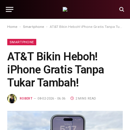
-
-
Home
Smartphone
AT&T Bikin Heboh! iPhone Gratis Tanpa Tukar Tambah!
SMARTPHONE
AT&T Bikin Heboh!
iPhone Gratis Tanpa
Tukar Tambah!
ROBERT
08-02-2026 - 06.06
2 MINS READ