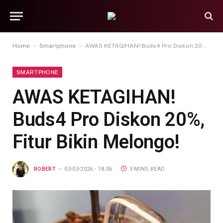
-
-
Home
Smartphone
AWAS KETAGIHAN! Buds4 Pro Diskon 20%, Fitur Bikin Melongo!
SMARTPHONE
AWAS KETAGIHAN!
Buds4 Pro Diskon 20%,
Fitur Bikin Melongo!
ROBERT
03-03-2026 - 18.06
3 MINS READ