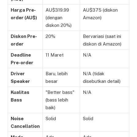
Harga Pre-
AU$319.99
AU$375 (diskon
order (AU$)
(dengan
Amazon)
diskon 20%)
Diskon Pre-
20%
Bervariasi (saat ini
order
diskon di Amazon)
Deadline
11 Maret
N/A
Pre-order
Driver
Baru, lebih
N/A (tidak
Speaker
besar
disebutkan detail)
Kualitas
"Better bass"
N/A
Bass
(bass lebih
baik)
Noise
Solid
Solid
Cancellation