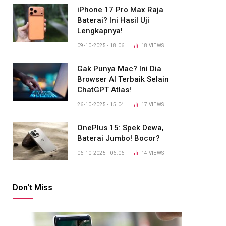
iPhone 17 Pro Max Raja
Baterai? Ini Hasil Uji
Lengkapnya!
09-10-2025 - 18.06
18
VIEWS
Gak Punya Mac? Ini Dia
Browser AI Terbaik Selain
ChatGPT Atlas!
26-10-2025 - 15.04
17
VIEWS
OnePlus 15: Spek Dewa,
Baterai Jumbo! Bocor?
06-10-2025 - 06.06
14
VIEWS
Don't Miss