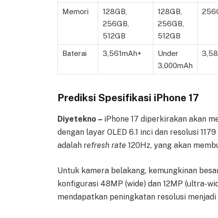
Memori
128GB,
128GB,
256G
256GB,
256GB,
512GB
512GB
Baterai
3,561mAh+
Under
3,5
3,000mAh
Prediksi Spesifikasi iPhone 17
Diyetekno –
iPhone 17 diperkirakan akan m
dengan layar OLED 6.1 inci dan resolusi 117
adalah
refresh rate
120Hz, yang akan membua
Untuk kamera belakang, kemungkinan besar 
konfigurasi 48MP (wide) dan 12MP (ultra-wi
mendapatkan peningkatan resolusi menjadi