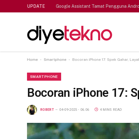
UPDATE
Google Assistant Tamat Pengguna Andro
-
-
Home
Smartphone
Bocoran iPhone 17: Spek Gahar, Lay
SMARTPHONE
Bocoran iPhone 17: S
ROBERT
04-09-2025 - 06.06
4 MINS READ