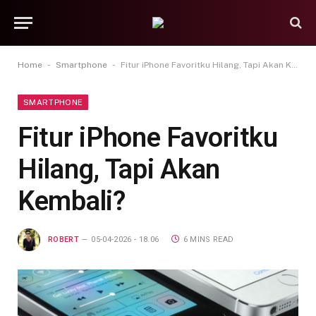
-
-
Home
Smartphone
Fitur iPhone Favoritku Hilang, Tapi Akan Kembali?
SMARTPHONE
Fitur iPhone Favoritku
Hilang, Tapi Akan
Kembali?
ROBERT
05-04-2026 - 18.06
6 MINS READ