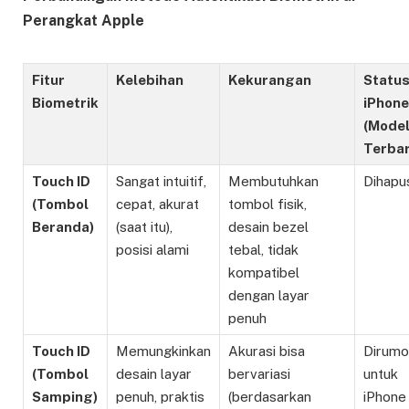
Perangkat Apple
Fitur
Kelebihan
Kekurangan
Status
Biometrik
iPhone
(Mode
Terbar
Touch ID
Sangat intuitif,
Membutuhkan
Dihapu
(Tombol
cepat, akurat
tombol fisik,
Beranda)
(saat itu),
desain bezel
posisi alami
tebal, tidak
kompatibel
dengan layar
penuh
Touch ID
Memungkinkan
Akurasi bisa
Dirumo
(Tombol
desain layar
bervariasi
untuk
Samping)
penuh, praktis
(berdasarkan
iPhone