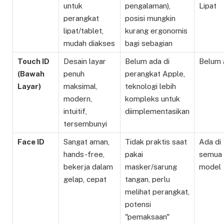
untuk
pengalaman),
Lipat
perangkat
posisi mungkin
lipat/tablet,
kurang ergonomis
mudah diakses
bagi sebagian
Touch ID
Desain layar
Belum ada di
Belum 
(Bawah
penuh
perangkat Apple,
Layar)
maksimal,
teknologi lebih
modern,
kompleks untuk
intuitif,
diimplementasikan
tersembunyi
Face ID
Sangat aman,
Tidak praktis saat
Ada di
hands-free,
pakai
semua
bekerja dalam
masker/sarung
model
gelap, cepat
tangan, perlu
melihat perangkat,
potensi
"pemaksaan"