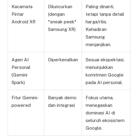
Kacamata
Diluncurkan
Paling dinanti,
Pintar
(dengan
tetapi tanpa detail
Android XR
*sneak peek*
harga/rilis.
Samsung XR)
Kehadiran
Samsung
menjanjikan.
Agen AI
Diperkenalkan
Sesuai ekspektasi,
Personal
menunjukkan
(Gemini
komitmen Google
Spark)
pada AI personal.
Fitur Gemini-
Banyak demo
Fokus utama,
powered
dan integrasi
menegaskan
dominasi AI di
seluruh ekosistem
Google.