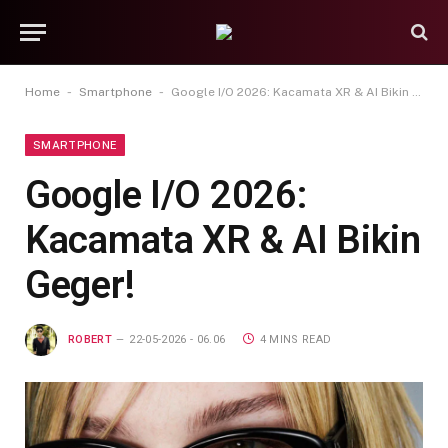
-
-
Home
Smartphone
Google I/O 2026: Kacamata XR & AI Bikin Geger!
SMARTPHONE
Google I/O 2026:
Kacamata XR & AI Bikin
Geger!
ROBERT
22-05-2026 - 06.06
4 MINS READ