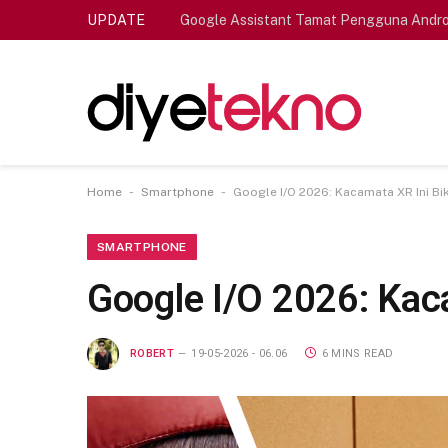
UPDATE
Google Assistant Tamat Pengguna Andro
-
-
Home
Smartphone
Google I/O 2026: Kacamata XR Ini Bi
SMARTPHONE
Google I/O 2026: Kac
ROBERT
19-05-2026 - 06.06
6 MINS READ