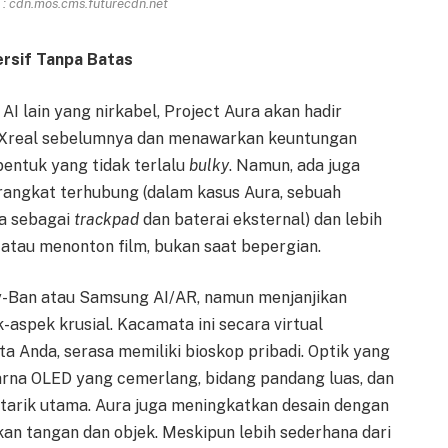
: cdn.mos.cms.futurecdn.net
ersif Tanpa Batas
 lain yang nirkabel, Project Aura akan hadir
 XR Xreal sebelumnya dan menawarkan keuntungan
bentuk yang tidak terlalu
bulky
. Namun, ada juga
rangkat terhubung (dalam kasus Aura, sebuah
da sebagai
trackpad
dan baterai eksternal) dan lebih
a atau menonton film, bukan saat bepergian.
ay-Ban atau Samsung AI/AR, namun menjanjikan
k-aspek krusial. Kacamata ini secara virtual
 Anda, serasa memiliki bioskop pribadi. Optik yang
warna OLED yang cemerlang, bidang pandang luas, dan
tarik utama. Aura juga meningkatkan desain dengan
n tangan dan objek. Meskipun lebih sederhana dari