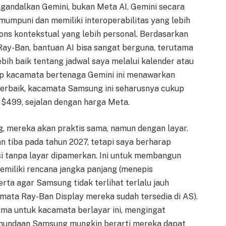
ngandalkan Gemini, bukan Meta AI. Gemini secara
umpuni dan memiliki interoperabilitas yang lebih
pons kontekstual yang lebih personal. Berdasarkan
ay-Ban, bantuan AI bisa sangat berguna, terutama
ih baik tentang jadwal saya melalui kalender atau
rap kacamata bertenaga Gemini ini menawarkan
 terbaik, kacamata Samsung ini seharusnya cukup
 $499, sejalan dengan harga Meta.
 mereka akan praktis sama, namun dengan layar.
n tiba pada tahun 2027, tetapi saya berharap
i tanpa layar dipamerkan. Ini untuk membangun
miliki rencana jangka panjang (menepis
erta agar Samsung tidak terlihat terlalu jauh
amata Ray-Ban Display mereka sudah tersedia di AS).
ama untuk kacamata berlayar ini, mengingat
enundaan Samsung mungkin berarti mereka dapat