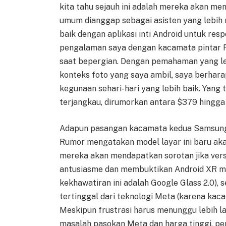
kita tahu sejauh ini adalah mereka akan me
umum dianggap sebagai asisten yang lebih m
baik dengan aplikasi inti Android untuk res
pengalaman saya dengan kacamata pintar R
saat bepergian. Dengan pemahaman yang leb
konteks foto yang saya ambil, saya berha
kegunaan sehari-hari yang lebih baik. Yang
terjangkau, dirumorkan antara $379 hingga
Adapun pasangan kacamata kedua Samsung,
Rumor mengatakan model layar ini baru aka
mereka akan mendapatkan sorotan jika vers
antusiasme dan membuktikan Android XR me
kekhawatiran ini adalah Google Glass 2.0), s
tertinggal dari teknologi Meta (karena kac
Meskipun frustrasi harus menunggu lebih l
masalah pasokan Meta dan harga tinggi, p