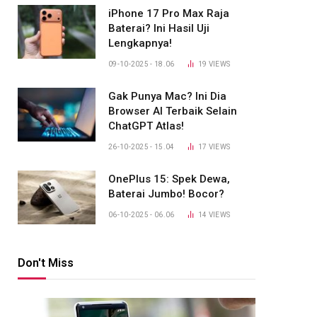
iPhone 17 Pro Max Raja
Baterai? Ini Hasil Uji
Lengkapnya!
09-10-2025 - 18.06
19
VIEWS
Gak Punya Mac? Ini Dia
Browser AI Terbaik Selain
ChatGPT Atlas!
26-10-2025 - 15.04
17
VIEWS
OnePlus 15: Spek Dewa,
Baterai Jumbo! Bocor?
06-10-2025 - 06.06
14
VIEWS
Don't Miss