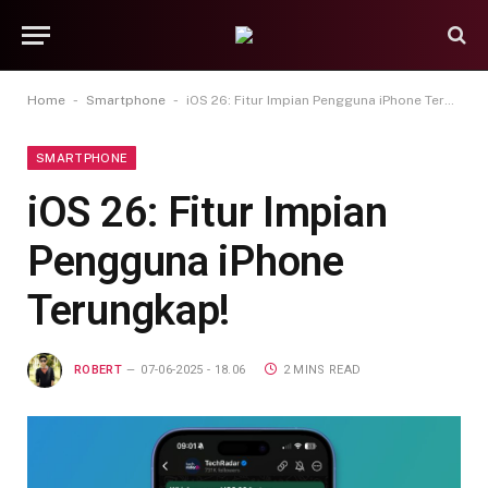
-
-
Home
Smartphone
iOS 26: Fitur Impian Pengguna iPhone Terungkap!
SMARTPHONE
iOS 26: Fitur Impian
Pengguna iPhone
Terungkap!
ROBERT
07-06-2025 - 18.06
2 MINS READ