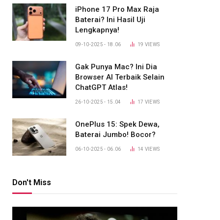
iPhone 17 Pro Max Raja
Baterai? Ini Hasil Uji
Lengkapnya!
09-10-2025 - 18.06
19
VIEWS
Gak Punya Mac? Ini Dia
Browser AI Terbaik Selain
ChatGPT Atlas!
26-10-2025 - 15.04
17
VIEWS
OnePlus 15: Spek Dewa,
Baterai Jumbo! Bocor?
06-10-2025 - 06.06
14
VIEWS
Don't Miss