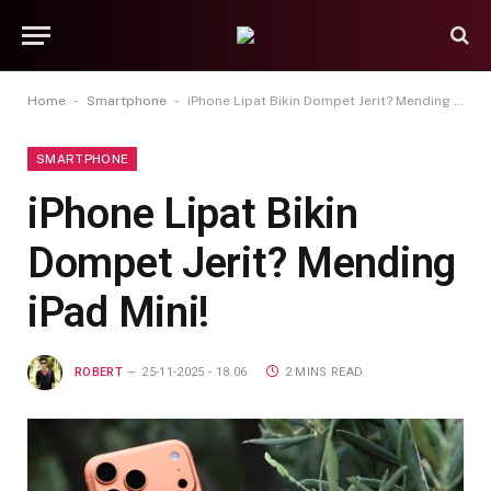
-
-
Home
Smartphone
iPhone Lipat Bikin Dompet Jerit? Mending iPad Mini!
SMARTPHONE
iPhone Lipat Bikin
Dompet Jerit? Mending
iPad Mini!
ROBERT
25-11-2025 - 18.06
2 MINS READ