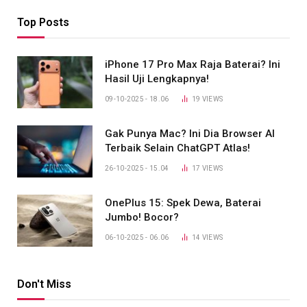
Top Posts
iPhone 17 Pro Max Raja Baterai? Ini
Hasil Uji Lengkapnya!
09-10-2025 - 18.06
19
VIEWS
Gak Punya Mac? Ini Dia Browser AI
Terbaik Selain ChatGPT Atlas!
26-10-2025 - 15.04
17
VIEWS
OnePlus 15: Spek Dewa, Baterai
Jumbo! Bocor?
06-10-2025 - 06.06
14
VIEWS
Don't Miss