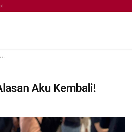
al
ali!
Alasan Aku Kembali!