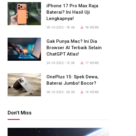
iPhone 17 Pro Max Raja
Baterai? Ini Hasil Uji
Lengkapnya!
09-10-2025 - 18.06
18
VIEWS
Gak Punya Mac? Ini Dia
Browser AI Terbaik Selain
ChatGPT Atlas!
26-10-2025 - 15.04
17
VIEWS
OnePlus 15: Spek Dewa,
Baterai Jumbo! Bocor?
06-10-2025 - 06.06
14
VIEWS
Don't Miss