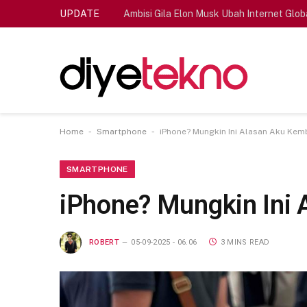
UPDATE
Ambisi Gila Elon Musk Ubah Internet Glob
-
-
Home
Smartphone
iPhone? Mungkin Ini Alasan Aku Kemb
SMARTPHONE
iPhone? Mungkin Ini 
ROBERT
05-09-2025 - 06.06
3 MINS READ