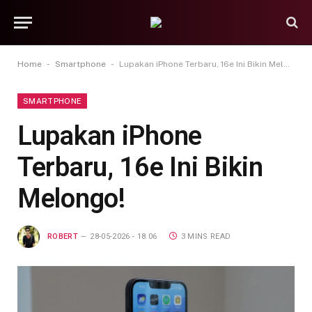
-
-
Home
Smartphone
Lupakan iPhone Terbaru, 16e Ini Bikin Melongo!
SMARTPHONE
Lupakan iPhone
Terbaru, 16e Ini Bikin
Melongo!
ROBERT
28-05-2026 - 18.06
3 MINS READ