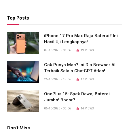
Top Posts
iPhone 17 Pro Max Raja Baterai? Ini
Hasil Uji Lengkapnya!
09-10-2025 - 18.06
19
VIEWS
Gak Punya Mac? Ini Dia Browser AI
Terbaik Selain ChatGPT Atlas!
26-10-2025 - 15.04
17
VIEWS
OnePlus 15: Spek Dewa, Baterai
Jumbo! Bocor?
06-10-2025 - 06.06
14
VIEWS
Don't Miss