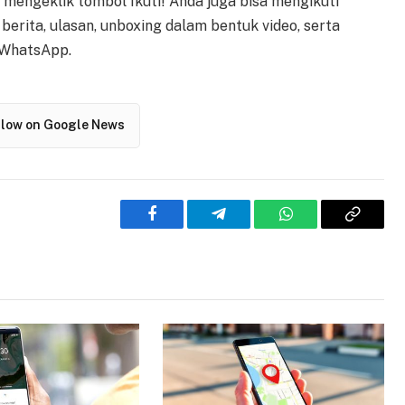
tuk mengeklik tombol Ikuti! Anda juga bisa mengikuti
erita, ulasan, unboxing dalam bentuk video, serta
 WhatsApp.
llow on Google News
Facebook
Telegram
WhatsApp
Copy
Link