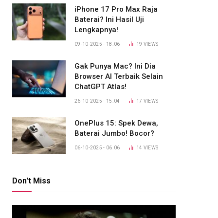
iPhone 17 Pro Max Raja
Baterai? Ini Hasil Uji
Lengkapnya!
09-10-2025 - 18.06
19
VIEWS
Gak Punya Mac? Ini Dia
Browser AI Terbaik Selain
ChatGPT Atlas!
26-10-2025 - 15.04
17
VIEWS
OnePlus 15: Spek Dewa,
Baterai Jumbo! Bocor?
06-10-2025 - 06.06
14
VIEWS
Don't Miss