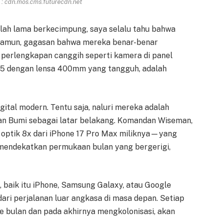
: cdn.mos.cms.futurecdn.net
elah lama berkecimpung, saya selalu tahu bahwa
Namun, gagasan bahwa mereka benar-benar
 perlengkapan canggih seperti kamera di panel
 D5 dengan lensa 400mm yang tangguh, adalah
igital modern. Tentu saja, naluri mereka adalah
n Bumi sebagai latar belakang. Komandan Wiseman,
ptik 8x dari iPhone 17 Pro Max miliknya—yang
ndekatkan permukaan bulan yang bergerigi,
 baik itu iPhone, Samsung Galaxy, atau Google
dari perjalanan luar angkasa di masa depan. Setiap
ke bulan dan pada akhirnya mengkolonisasi, akan