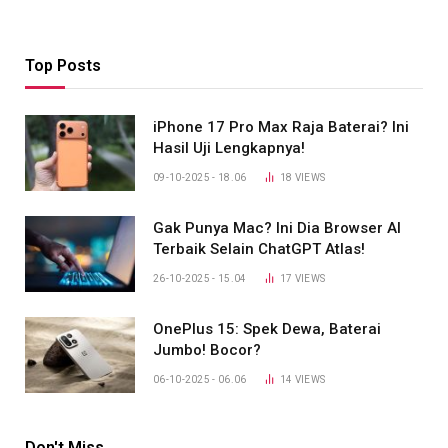
Top Posts
iPhone 17 Pro Max Raja Baterai? Ini
Hasil Uji Lengkapnya!
09-10-2025 - 18.06
18
VIEWS
Gak Punya Mac? Ini Dia Browser AI
Terbaik Selain ChatGPT Atlas!
26-10-2025 - 15.04
17
VIEWS
OnePlus 15: Spek Dewa, Baterai
Jumbo! Bocor?
06-10-2025 - 06.06
14
VIEWS
Don't Miss