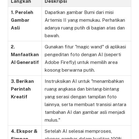
Langkah
Deskripsi
1. Peroleh
Dapatkan gambar Bumi dari misi
Gambar
Artemis II yang memukau. Perhatikan
Asli
adanya ruang putih di bagian atas dan
bawah.
2.
Gunakan fitur "magic wand" di aplikasi
Manfaatkan
pengeditan foto dengan AI (seperti
AI Generatif
Adobe Firefly) untuk memilih area
kosong berwarna putih.
3. Berikan
Instruksikan AI untuk "menambahkan
Perintah
ruang angkasa dan bintang-bintang
Kreatif
yang serasi dengan tampilan foto
lainnya, serta membuat transisi antara
tambahan AI dan gambar asli menjadi
mulus."
4. Ekspor &
Setelah AI selesai memproses,
Simpan
ekspor gambar dalam kualitas 100%