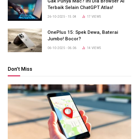
Gak Punya Mac? Ini Dia Browser AI
Terbaik Selain ChatGPT Atlas!
26-10-2025 - 15.04
17
VIEWS
OnePlus 15: Spek Dewa, Baterai
Jumbo! Bocor?
06-10-2025 - 06.06
14
VIEWS
Don't Miss