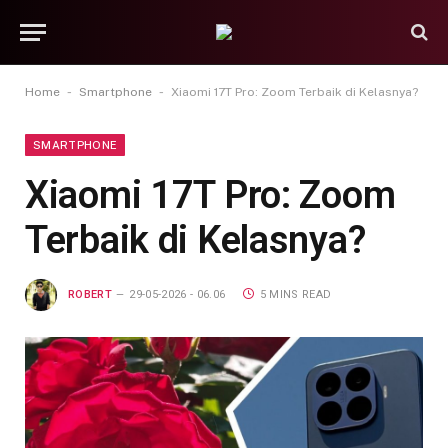
-
-
Home
Smartphone
Xiaomi 17T Pro: Zoom Terbaik di Kelasnya?
SMARTPHONE
Xiaomi 17T Pro: Zoom
Terbaik di Kelasnya?
ROBERT
29-05-2026 - 06.06
5 MINS READ