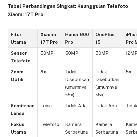
Tabel Perbandingan Singkat: Keunggulan Telefoto
Xiaomi 17T Pro
Fitur
Xiaomi
Honor 600
OnePlus
iPho
Utama
17T Pro
Pro
15
Pro 
Sensor
50MP
50MP
50MP
12M
Telefoto
Zoom
5x
Tidak
Tidak
5x
Optik
Disebutkan
Disebutkan
(umumnya
(umumnya
<5x)
<5x)
Kemitraan
Leica
Tidak Ada
Tidak Ada
Tida
Lensa
Fokus
Telefoto
Kamera
Kamera
Kame
Utama
Serbaguna
Serbaguna
Serb