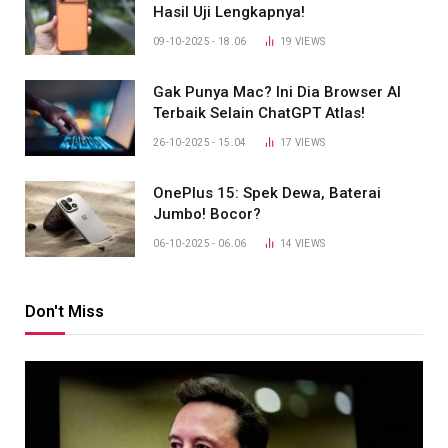
Hasil Uji Lengkapnya!
09-10-2025 - 18.06
19
VIEWS
Gak Punya Mac? Ini Dia Browser AI
Terbaik Selain ChatGPT Atlas!
26-10-2025 - 15.04
17
VIEWS
OnePlus 15: Spek Dewa, Baterai
Jumbo! Bocor?
06-10-2025 - 06.06
14
VIEWS
Don't Miss