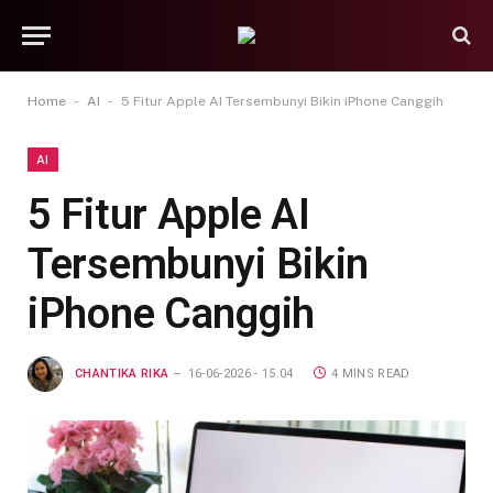
-
-
Home
AI
5 Fitur Apple AI Tersembunyi Bikin iPhone Canggih
AI
5 Fitur Apple AI
Tersembunyi Bikin
iPhone Canggih
CHANTIKA RIKA
16-06-2026 - 15.04
4 MINS READ