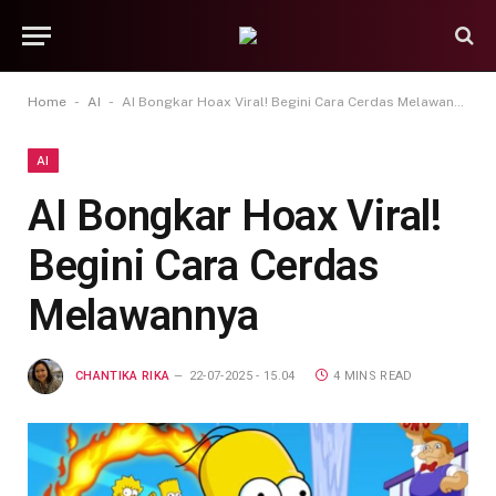
-
-
Home
AI
AI Bongkar Hoax Viral! Begini Cara Cerdas Melawannya
AI
AI Bongkar Hoax Viral!
Begini Cara Cerdas
Melawannya
CHANTIKA RIKA
22-07-2025 - 15.04
4 MINS READ