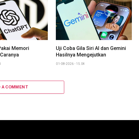
Pakai Memori
Uji Coba Gila Siri AI dan Gemini
 Caranya
Hasilnya Mengejutkan
4
01-08-2026 - 15.04
D A COMMENT