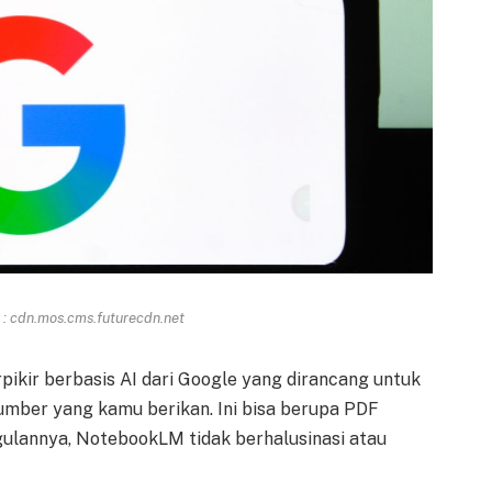
: cdn.mos.cms.futurecdn.net
pikir berbasis AI dari Google yang dirancang untuk
mber yang kamu berikan. Ini bisa berupa PDF
ulannya, NotebookLM tidak berhalusinasi atau