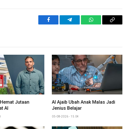
Facebook
Telegram
WhatsApp
Copy
Link
 Hemat Jutaan
AI Ajaib Ubah Anak Malas Jadi
t AI
Jenius Belajar
4
05-08-2026 - 15.04