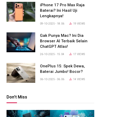
iPhone 17 Pro Max Raja
Baterai? Ini Hasil Uji
Lengkapnya!
09-10-2025 - 18.06
19
VIEWS
Gak Punya Mac? Ini Dia
Browser AI Terbaik Selain
ChatGPT Atlas!
26-10-2025 - 15.04
17
VIEWS
OnePlus 15: Spek Dewa,
Baterai Jumbo! Bocor?
06-10-2025 - 06.06
14
VIEWS
Don't Miss