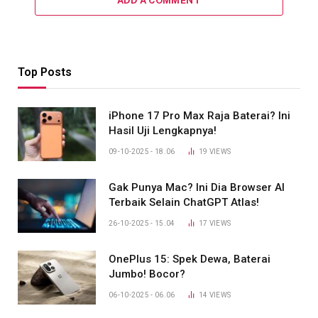
ADD A COMMENT
Top Posts
iPhone 17 Pro Max Raja Baterai? Ini
Hasil Uji Lengkapnya!
09-10-2025 - 18.06
19
VIEWS
Gak Punya Mac? Ini Dia Browser AI
Terbaik Selain ChatGPT Atlas!
26-10-2025 - 15.04
17
VIEWS
OnePlus 15: Spek Dewa, Baterai
Jumbo! Bocor?
06-10-2025 - 06.06
14
VIEWS