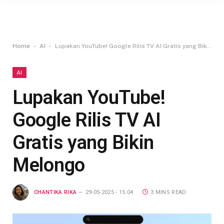
-
-
Home
AI
Lupakan YouTube! Google Rilis TV AI Gratis yang Bikin Melongo
AI
Lupakan YouTube!
Google Rilis TV AI
Gratis yang Bikin
Melongo
CHANTIKA RIKA
29-05-2025 - 15.04
3 MINS READ