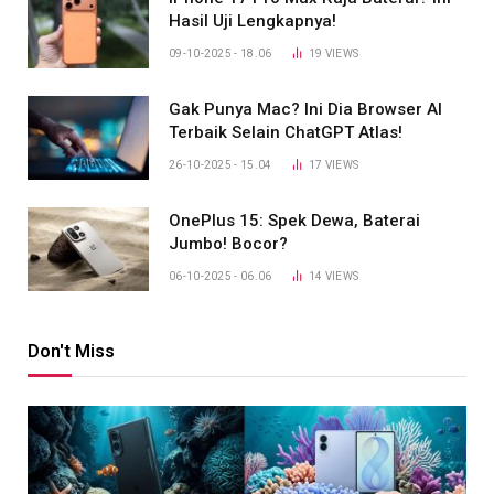
Hasil Uji Lengkapnya!
09-10-2025 - 18.06
19
VIEWS
Gak Punya Mac? Ini Dia Browser AI
Terbaik Selain ChatGPT Atlas!
26-10-2025 - 15.04
17
VIEWS
OnePlus 15: Spek Dewa, Baterai
Jumbo! Bocor?
06-10-2025 - 06.06
14
VIEWS
Don't Miss