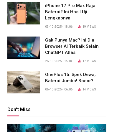
iPhone 17 Pro Max Raja
Baterai? Ini Hasil Uji
Lengkapnya!
09-10-2025 - 18.06
19
VIEWS
Gak Punya Mac? Ini Dia
Browser AI Terbaik Selain
ChatGPT Atlas!
26-10-2025 - 15.04
17
VIEWS
OnePlus 15: Spek Dewa,
Baterai Jumbo! Bocor?
06-10-2025 - 06.06
14
VIEWS
Don't Miss