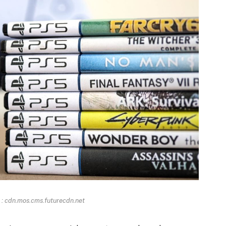
: cdn.mos.cms.futurecdn.net