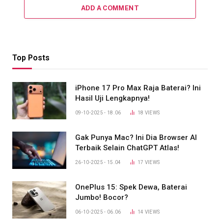
ADD A COMMENT
Top Posts
iPhone 17 Pro Max Raja Baterai? Ini
Hasil Uji Lengkapnya!
09-10-2025 - 18.06
18
VIEWS
Gak Punya Mac? Ini Dia Browser AI
Terbaik Selain ChatGPT Atlas!
26-10-2025 - 15.04
17
VIEWS
OnePlus 15: Spek Dewa, Baterai
Jumbo! Bocor?
06-10-2025 - 06.06
14
VIEWS