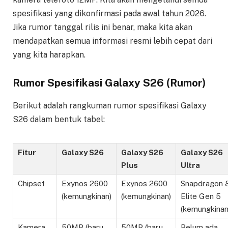
spesifikasi yang dikonfirmasi pada awal tahun 2026.
Jika rumor tanggal rilis ini benar, maka kita akan
mendapatkan semua informasi resmi lebih cepat dari
yang kita harapkan.
Rumor Spesifikasi Galaxy S26 (Rumor)
Berikut adalah rangkuman rumor spesifikasi Galaxy
S26 dalam bentuk tabel:
Fitur
Galaxy S26
Galaxy S26
Galaxy S26
Plus
Ultra
Chipset
Exynos 2600
Exynos 2600
Snapdragon 
(kemungkinan)
(kemungkinan)
Elite Gen 5
(kemungkinan
Kamera
50MP (baru,
50MP (baru,
Belum ada