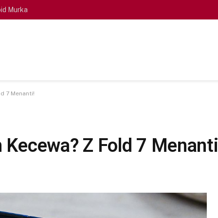
id Murka
d 7 Menanti!
n Kecewa? Z Fold 7 Menanti