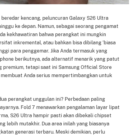
beredar kencang, peluncuran Galaxy S26 Ultra
 minggu ke depan. Namun, sebagai seorang pengamat
da kekhawatiran bahwa perangkat ini mungkin
fat inkremental, atau bahkan bisa dibilang ‘biasa
tinggi para penggemar. Jika Anda termasuk yang
one berikutnya, ada alternatif menarik yang patut
ng premium, tetapi saat ini Samsung Official Store
 membuat Anda serius mempertimbangkan untuk
ua perangkat unggulan ini? Perbedaan paling
 layarnya. Fold 7 menawarkan pengalaman layar lipat
rma, S26 Ultra hampir pasti akan dibekali chipset
g lebih mutakhir. Dua area inilah yang biasanya
atan generasi terbaru. Meski demikian, perlu