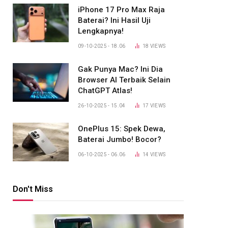
iPhone 17 Pro Max Raja
Baterai? Ini Hasil Uji
Lengkapnya!
09-10-2025 - 18.06
18
VIEWS
Gak Punya Mac? Ini Dia
Browser AI Terbaik Selain
ChatGPT Atlas!
26-10-2025 - 15.04
17
VIEWS
OnePlus 15: Spek Dewa,
Baterai Jumbo! Bocor?
06-10-2025 - 06.06
14
VIEWS
Don't Miss