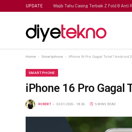
UPDATE
Wajib Tahu Casing Terbaik Z Fold 8 Anti 
-
-
Home
Smartphone
iPhone 16 Pro Gagal Total? Android 
SMARTPHONE
iPhone 16 Pro Gagal T
ROBERT
02-01-2026 - 18.06
5 MINS READ