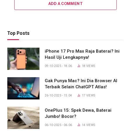
ADD A COMMENT
Top Posts
iPhone 17 Pro Max Raja Baterai? Ini
Hasil Uji Lengkapnya!
09-10-2025 - 18.06
18
VIEWS
Gak Punya Mac? Ini Dia Browser AI
Terbaik Selain ChatGPT Atlas!
26-10-2025 - 15.04
17
VIEWS
OnePlus 15: Spek Dewa, Baterai
Jumbo! Bocor?
06-10-2025 - 06.06
14
VIEWS