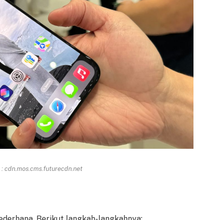
: cdn.mos.cms.futurecdn.net
ederhana. Berikut langkah-langkahnya: