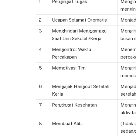
1
Pengingat Tugas
Mengin
mengin
2
Ucapan Selamat Otomatis
Menjadw
3
Menghindari Mengganggu
Mengiri
Saat Jam Sekolah/Kerja
bukan s
4
Mengontrol Waktu
Menent
Percakapan
percaka
5
Memotivasi Tim
Mengir
memula
6
Mengajak Hangout Setelah
Menjad
Kerja
setelah
7
Pengingat Kesehatan
Mengin
aktivit
8
Membuat Alibi
(Tidak
sedang 