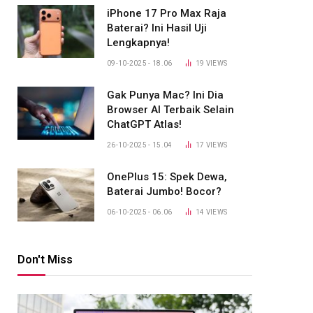
iPhone 17 Pro Max Raja
Baterai? Ini Hasil Uji
Lengkapnya!
09-10-2025 - 18.06
19
VIEWS
Gak Punya Mac? Ini Dia
Browser AI Terbaik Selain
ChatGPT Atlas!
26-10-2025 - 15.04
17
VIEWS
OnePlus 15: Spek Dewa,
Baterai Jumbo! Bocor?
06-10-2025 - 06.06
14
VIEWS
Don't Miss