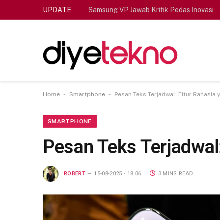
UPDATE
Samsung VP Jawab Kritik Pedas Inovasi
-
-
Home
Smartphone
Pesan Teks Terjadwal: Fitur Rahasia 
SMARTPHONE
Pesan Teks Terjadwal
ROBERT
15-08-2025 - 18.06
3 MINS READ