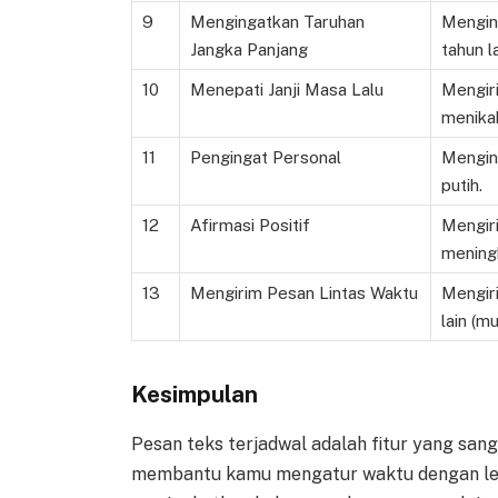
9
Mengingatkan Taruhan
Mengin
Jangka Panjang
tahun la
10
Menepati Janji Masa Lalu
Mengir
menikah
11
Pengingat Personal
Menging
putih.
12
Afirmasi Positif
Mengir
meningk
13
Mengirim Pesan Lintas Waktu
Mengiri
lain (m
Kesimpulan
Pesan teks terjadwal adalah fitur yang sang
membantu kamu mengatur waktu dengan lebi