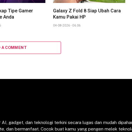
gkap Tipe Gamer
Galaxy Z Fold 8 Siap Ubah Cara
e Anda
Kamu Pakai HP
6
04-08-2026 - 06.06
D A COMMENT
 AI, gadget, dan teknologi terkini secara lugas dan mudah dipaha
date, dan bermanfaat. Cocok buat kamu yang pengen melek teknol