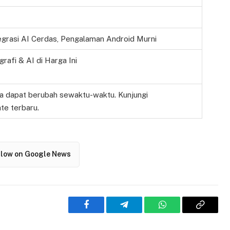
egrasi AI Cerdas, Pengalaman Android Murni
grafi & AI di Harga Ini
a dapat berubah sewaktu-waktu. Kunjungi
te terbaru.
llow on Google News
Facebook
Telegram
WhatsApp
Copy
Link