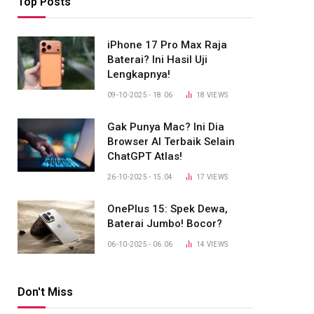
Top Posts
iPhone 17 Pro Max Raja
Baterai? Ini Hasil Uji
Lengkapnya!
09-10-2025 - 18.06
18
VIEWS
Gak Punya Mac? Ini Dia
Browser AI Terbaik Selain
ChatGPT Atlas!
26-10-2025 - 15.04
17
VIEWS
OnePlus 15: Spek Dewa,
Baterai Jumbo! Bocor?
06-10-2025 - 06.06
14
VIEWS
Don't Miss