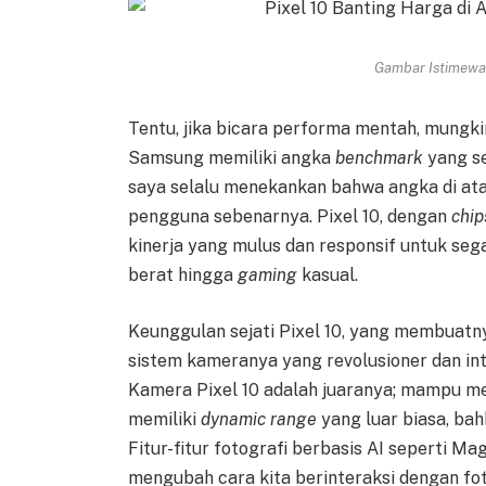
Gambar Istimewa 
Tentu, jika bicara performa mentah, mungk
Samsung memiliki angka
benchmark
yang se
saya selalu menekankan bahwa angka di at
pengguna sebenarnya. Pixel 10, dengan
chip
kinerja yang mulus dan responsif untuk sega
berat hingga
gaming
kasual.
Keunggulan sejati Pixel 10, yang membuatnya
sistem kameranya yang revolusioner dan int
Kamera Pixel 10 adalah juaranya; mampu men
memiliki
dynamic range
yang luar biasa, ba
Fitur-fitur fotografi berbasis AI seperti M
mengubah cara kita berinteraksi dengan fot