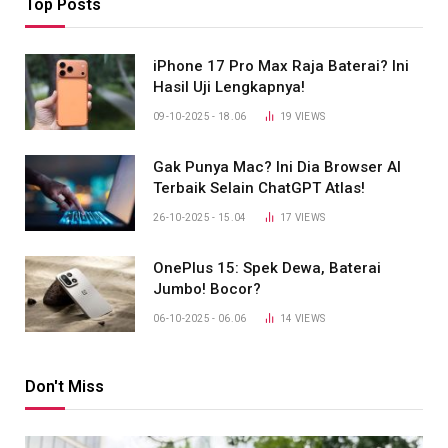
Top Posts
iPhone 17 Pro Max Raja Baterai? Ini
Hasil Uji Lengkapnya!
09-10-2025 - 18.06
19
VIEWS
Gak Punya Mac? Ini Dia Browser AI
Terbaik Selain ChatGPT Atlas!
26-10-2025 - 15.04
17
VIEWS
OnePlus 15: Spek Dewa, Baterai
Jumbo! Bocor?
06-10-2025 - 06.06
14
VIEWS
Don't Miss