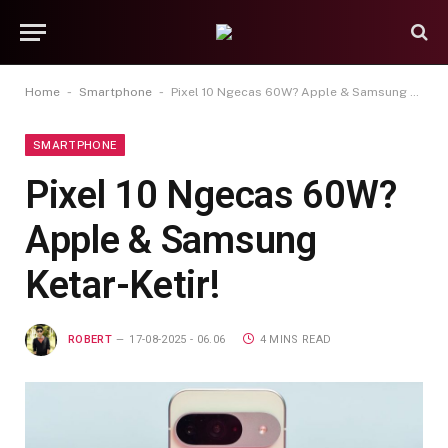
-
-
Home
Smartphone
Pixel 10 Ngecas 60W? Apple & Samsung Ketar-Ketir!
SMARTPHONE
Pixel 10 Ngecas 60W?
Apple & Samsung
Ketar-Ketir!
ROBERT
17-08-2025 - 06.06
4 MINS READ