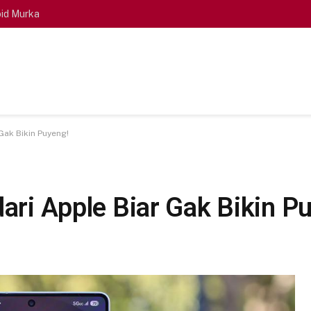
id Murka
 Gak Bikin Puyeng!
dari Apple Biar Gak Bikin P