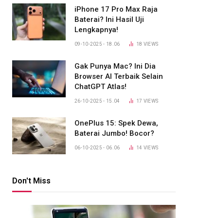
iPhone 17 Pro Max Raja
Baterai? Ini Hasil Uji
Lengkapnya!
09-10-2025 - 18.06
18
VIEWS
Gak Punya Mac? Ini Dia
Browser AI Terbaik Selain
ChatGPT Atlas!
26-10-2025 - 15.04
17
VIEWS
OnePlus 15: Spek Dewa,
Baterai Jumbo! Bocor?
06-10-2025 - 06.06
14
VIEWS
Don't Miss