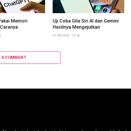
Pakai Memori
Uji Coba Gila Siri AI dan Gemini
 Caranya
Hasilnya Mengejutkan
4
01-08-2026 - 15.04
D A COMMENT