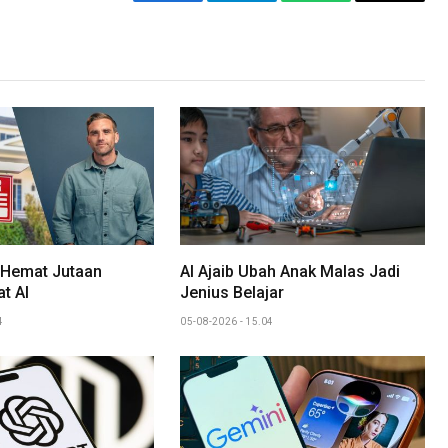
Facebook
Telegram
WhatsApp
Copy
Link
 Hemat Jutaan
AI Ajaib Ubah Anak Malas Jadi
t AI
Jenius Belajar
4
05-08-2026 - 15.04