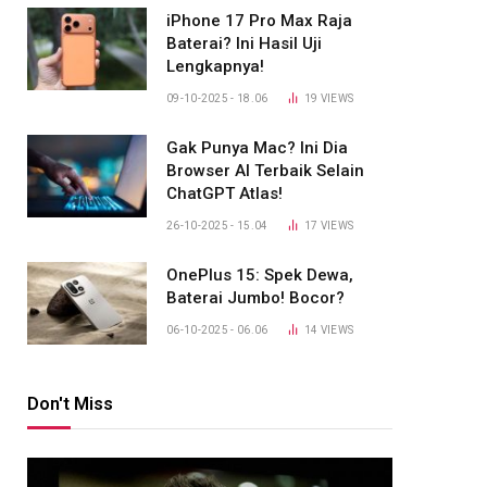
iPhone 17 Pro Max Raja
Baterai? Ini Hasil Uji
Lengkapnya!
09-10-2025 - 18.06
19
VIEWS
Gak Punya Mac? Ini Dia
Browser AI Terbaik Selain
ChatGPT Atlas!
26-10-2025 - 15.04
17
VIEWS
OnePlus 15: Spek Dewa,
Baterai Jumbo! Bocor?
06-10-2025 - 06.06
14
VIEWS
Don't Miss