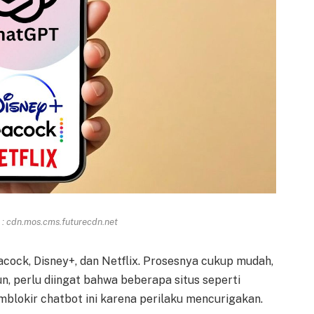
: cdn.mos.cms.futurecdn.net
ck, Disney+, dan Netflix. Prosesnya cukup mudah,
, perlu diingat bahwa beberapa situs seperti
lokir chatbot ini karena perilaku mencurigakan.