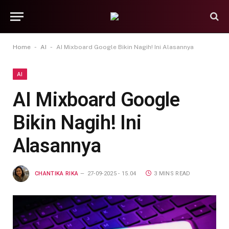
-
-
Home
AI
AI Mixboard Google Bikin Nagih! Ini Alasannya
AI
AI Mixboard Google
Bikin Nagih! Ini
Alasannya
CHANTIKA RIKA
27-09-2025 - 15.04
3 MINS READ