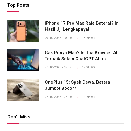
Top Posts
iPhone 17 Pro Max Raja Baterai? Ini
Hasil Uji Lengkapnya!
09-10-2025 - 18.06
18
VIEWS
Gak Punya Mac? Ini Dia Browser AI
Terbaik Selain ChatGPT Atlas!
26-10-2025 - 15.04
17
VIEWS
OnePlus 15: Spek Dewa, Baterai
Jumbo! Bocor?
06-10-2025 - 06.06
14
VIEWS
Don't Miss