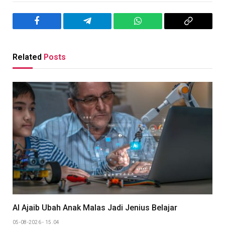
Facebook
Telegram
WhatsApp
Copy
Link
Related
Posts
AI Ajaib Ubah Anak Malas Jadi Jenius Belajar
05-08-2026 - 15.04