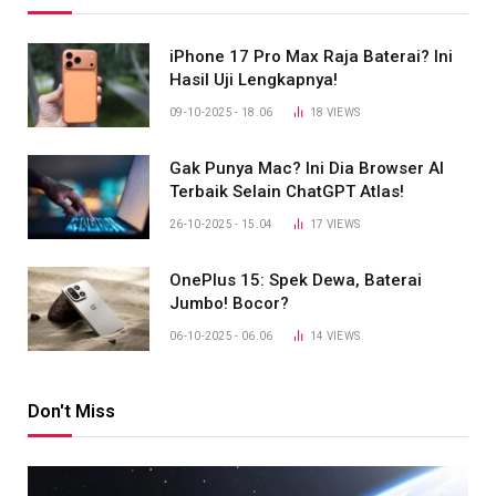
iPhone 17 Pro Max Raja Baterai? Ini
Hasil Uji Lengkapnya!
09-10-2025 - 18.06
18
VIEWS
Gak Punya Mac? Ini Dia Browser AI
Terbaik Selain ChatGPT Atlas!
26-10-2025 - 15.04
17
VIEWS
OnePlus 15: Spek Dewa, Baterai
Jumbo! Bocor?
06-10-2025 - 06.06
14
VIEWS
Don't Miss