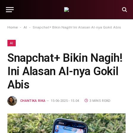
-
-
Home
AI
Snapchat+ Bikin Nagih! Ini Alasan AI-nya Gokil Abis
AI
Snapchat+ Bikin Nagih!
Ini Alasan AI-nya Gokil
Abis
CHANTIKA RIKA
15-06-2025 - 15.04
3 MINS READ