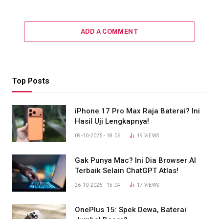
ADD A COMMENT
Top Posts
iPhone 17 Pro Max Raja Baterai? Ini
Hasil Uji Lengkapnya!
09-10-2025 - 18.06
19
VIEWS
Gak Punya Mac? Ini Dia Browser AI
Terbaik Selain ChatGPT Atlas!
26-10-2025 - 15.04
17
VIEWS
OnePlus 15: Spek Dewa, Baterai