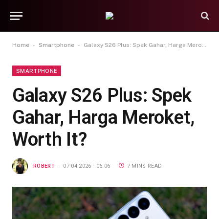
-
-
Home
Smartphone
Galaxy S26 Plus: Spek Gahar, Harga Meroket, Worth It?
SMARTPHONE
Galaxy S26 Plus: Spek
Gahar, Harga Meroket,
Worth It?
ROBERT
07-04-2026 - 06.06
7 MINS READ