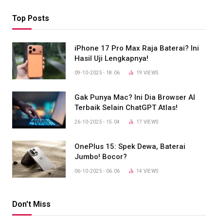
Top Posts
iPhone 17 Pro Max Raja Baterai? Ini
Hasil Uji Lengkapnya!
09-10-2025 - 18.06
19
VIEWS
Gak Punya Mac? Ini Dia Browser AI
Terbaik Selain ChatGPT Atlas!
26-10-2025 - 15.04
17
VIEWS
OnePlus 15: Spek Dewa, Baterai
Jumbo! Bocor?
06-10-2025 - 06.06
14
VIEWS
Don't Miss