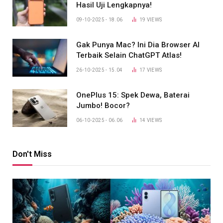
Hasil Uji Lengkapnya!
09-10-2025 - 18.06
19
VIEWS
Gak Punya Mac? Ini Dia Browser AI
Terbaik Selain ChatGPT Atlas!
26-10-2025 - 15.04
17
VIEWS
OnePlus 15: Spek Dewa, Baterai
Jumbo! Bocor?
06-10-2025 - 06.06
14
VIEWS
Don't Miss