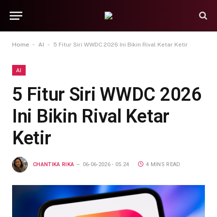
-
-
Home
AI
5 Fitur Siri WWDC 2026 Ini Bikin Rival Ketar Ketir
AI
5 Fitur Siri WWDC 2026
Ini Bikin Rival Ketar
Ketir
CHANTIKA RIKA
06-06-2026 - 05.24
4 MINS READ