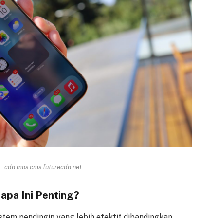
: cdn.mos.cms.futurecdn.net
apa Ini Penting?
stem pendingin yang lebih efektif dibandingkan