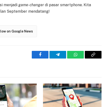
nsi menjadi
game-changer
di pasar smartphone. Kita
ulan September mendatang!
llow on Google News
Facebook
Telegram
WhatsApp
Copy
Link