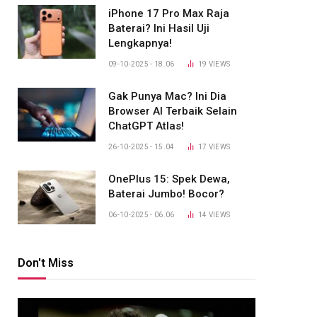
iPhone 17 Pro Max Raja
Baterai? Ini Hasil Uji
Lengkapnya!
09-10-2025 - 18.06
19
VIEWS
Gak Punya Mac? Ini Dia
Browser AI Terbaik Selain
ChatGPT Atlas!
26-10-2025 - 15.04
17
VIEWS
OnePlus 15: Spek Dewa,
Baterai Jumbo! Bocor?
06-10-2025 - 06.06
14
VIEWS
Don't Miss