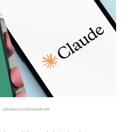
: cdn.mos.cms.futurecdn.net