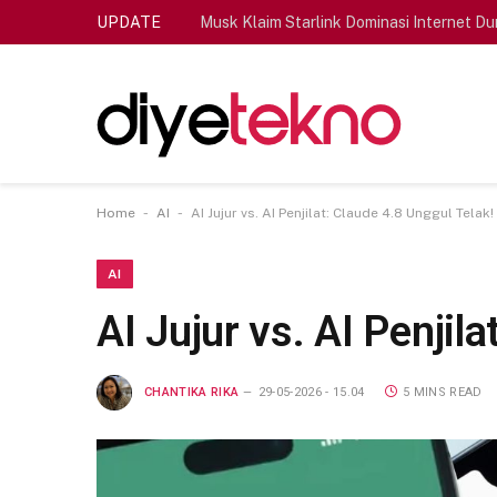
UPDATE
Musk Klaim Starlink Dominasi Internet Du
-
-
Home
AI
AI Jujur vs. AI Penjilat: Claude 4.8 Unggul Telak!
AI
AI Jujur vs. AI Penjil
CHANTIKA RIKA
29-05-2026 - 15.04
5 MINS READ