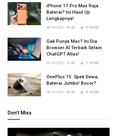
iPhone 17 Pro Max Raja
Baterai? Ini Hasil Uji
Lengkapnya!
09-10-2025 - 18.06
19
VIEWS
Gak Punya Mac? Ini Dia
Browser AI Terbaik Selain
ChatGPT Atlas!
26-10-2025 - 15.04
17
VIEWS
OnePlus 15: Spek Dewa,
Baterai Jumbo! Bocor?
06-10-2025 - 06.06
14
VIEWS
Don't Miss