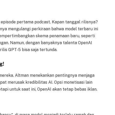
pisode pertama podcast. Kapan tanggal rilisnya?
nya mengulangi perkiraan bahwa model terbaru ini
 mempertimbangkan skema penamaan baru, seperti
ungan. Namun, dengan banyaknya talenta OpenAI
rilis GPT-5 bisa saja tertunda.
g!
 mereka. Altman menekankan pentingnya menjaga
at merusak kredibilitas AI. Opsi monetisasi lain
tapi untuk saat ini, OpenAI akan tetap bebas iklan.
ancy", di mana model menjadi terlalu ramah dan