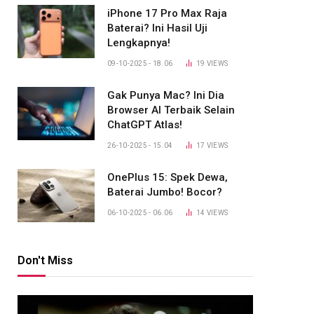
iPhone 17 Pro Max Raja
Baterai? Ini Hasil Uji
Lengkapnya!
09-10-2025 - 18.06
19
VIEWS
Gak Punya Mac? Ini Dia
Browser AI Terbaik Selain
ChatGPT Atlas!
26-10-2025 - 15.04
17
VIEWS
OnePlus 15: Spek Dewa,
Baterai Jumbo! Bocor?
06-10-2025 - 06.06
14
VIEWS
Don't Miss