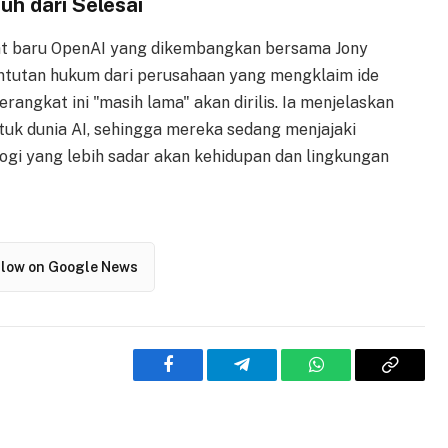
h dari Selesai
t baru OpenAI yang dikembangkan bersama Jony
untutan hukum dari perusahaan yang mengklaim ide
angkat ini "masih lama" akan dirilis. Ia menjelaskan
tuk dunia AI, sehingga mereka sedang menjajaki
gi yang lebih sadar akan kehidupan dan lingkungan
llow on Google News
Facebook
Telegram
WhatsApp
Copy
Link