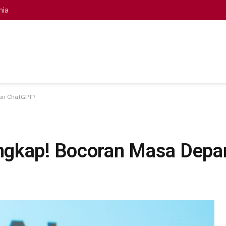
nia
an ChatGPT?
ngkap! Bocoran Masa Dep