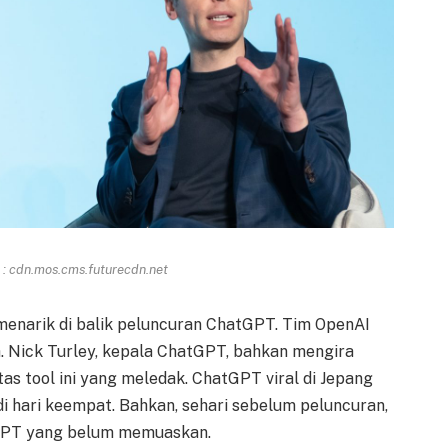
: cdn.mos.cms.futurecdn.net
enarik di balik peluncuran ChatGPT. Tim OpenAI
 Nick Turley, kepala ChatGPT, bahkan mengira
s tool ini yang meledak. ChatGPT viral di Jepang
di hari keempat. Bahkan, sehari sebelum peluncuran,
GPT yang belum memuaskan.